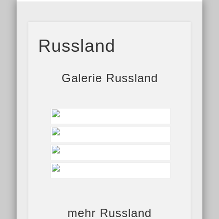
PORTFOLIO
KALENDER
ABOUT
REISEN
NEUES
HOME
1001Fotos
Russland
Galerie Russland
mehr Russland