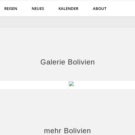
REISEN
NEUES
KALENDER
ABOUT
kalender und Gästegalerie von Georg Koeves
Galerie Bolivien
mehr Bolivien